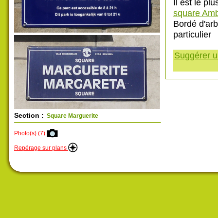
Il est le p
square Amb
Bordé d'arb
particulier
Suggérer un
Section :
Square Marguerite
Photo(s) (7)
Repérage sur plans