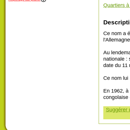
Quartiers 
Descripti
Ce nom a ét
l'Allemagne
Au lendemai
nationale :
date du 11
Ce nom lui 
En 1962, à 
congolaise 
Suggérer u