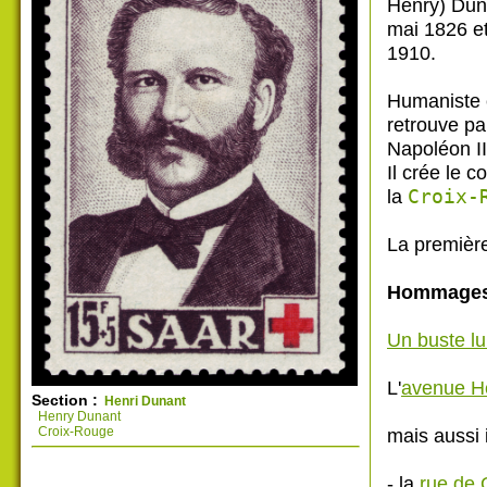
Henry) Dun
mai 1826 et
1910.
Humaniste e
retrouve pa
Napoléon III
Il crée le 
la
Croix-
La première
Hommage
Un buste lu
L'
avenue H
Section :
Henri Dunant
Henry Dunant
Croix-Rouge
mais aussi 
- la
rue de