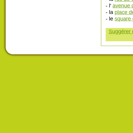
- l'
avenue 
- la
place d
- le
square 
Suggérer u