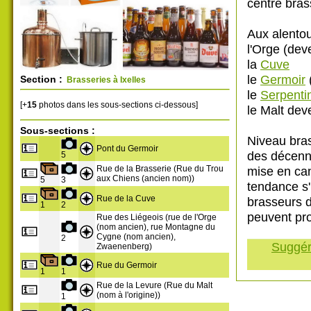
centre brass
Aux alentou
l'Orge (de
la
Cuve
le
Germoir
(
Section :
Brasseries à Ixelles
le
Serpenti
[+
15
photos dans les sous-sections ci-dessous]
le Malt dev
Sous-sections :
Niveau bras
Pont du Germoir
des décenni
5
mise en can
Rue de la Brasserie (Rue du Trou
aux Chiens (ancien nom))
5
3
tendance s'
Rue de la Cuve
brasseurs 
1
2
peuvent pro
Rue des Liégeois (rue de l'Orge
(nom ancien), rue Montagne du
Cygne (nom ancien),
2
Suggére
Zwaenenberg)
Rue du Germoir
1
1
Rue de la Levure (Rue du Malt
(nom à l'origine))
1