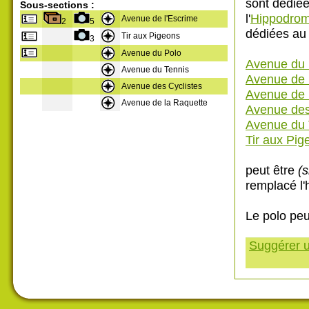
sont dédiées
Sous-sections :
l'
Hippodrom
Avenue de l'Escrime
2
5
dédiées au 
Tir aux Pigeons
3
Avenue du Polo
Avenue du 
Avenue du Tennis
Avenue de 
Avenue des Cyclistes
Avenue de 
Avenue de la Raquette
Avenue des
Avenue du 
Tir aux Pig
peut être
(
remplacé l
Le polo pe
Suggérer u