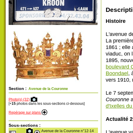
Descripti
Histoire
L'avenue d
La première
1861 ; elle
viaduc, on 
1895, nouve
boulevard 
Boondael
, 
vers 1910, 
Section :
Avenue de la Couronne
Le 7 septe
Couronne
a
Photo(s) (32)
[+
15
photos dans les sous-sections ci-dessous]
d'Ixelles d
Repérage sur plans
Actualité 2
Sous-sections :
Avenue de la Couronne n°12-14
L'avenue va