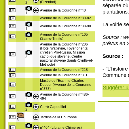
(Elzenhof)
2
séparée où 
Avenue de la Couronne n°40
plantations.
1
Avenue de la Couronne n°80-82
La voirie s
Avenue de la Couronne n°88-90
1
Avenue de la Couronne n°105
Source : ww
(Sainte-Trinité)
1
prévus en 
Avenue de la Couronne n°206
(Hôtel Watteyne, Foyer oriental
chrétien Pro-Russia, Mission
Source :
catholique slovène, Centre
3
pastoral slovène Saints-Cyrille-et-
Méthode)
- "L'histoir
Avenue de la Couronne n°218
Commune d'
Avenue de la Couronne n°311
Musée de l'Escrime Charles
Debeur (Avenue de la Couronne
Suggérer un
n°373)
Avenue de la Couronne n°486-
494
2
Carré Capouillet
2
Jardins de la Couronne
3
n°404 (Librairie Chimères)