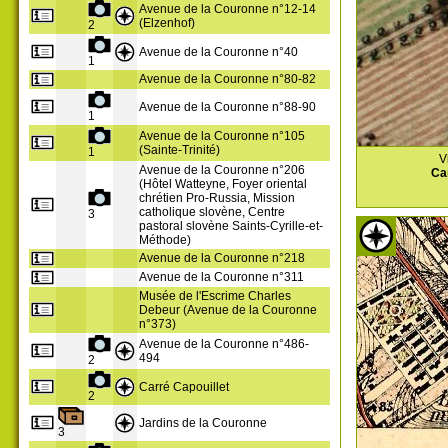
Avenue de la Couronne n°12-14
(Elzenhof)
2
Avenue de la Couronne n°40
1
Avenue de la Couronne n°80-82
Avenue de la Couronne n°88-90
1
Avenue de la Couronne n°105
(Sainte-Trinité)
1
V
Avenue de la Couronne n°206
Ca
(Hôtel Watteyne, Foyer oriental
chrétien Pro-Russia, Mission
catholique slovène, Centre
3
pastoral slovène Saints-Cyrille-et-
Méthode)
Avenue de la Couronne n°218
Avenue de la Couronne n°311
Musée de l'Escrime Charles
Debeur (Avenue de la Couronne
n°373)
Avenue de la Couronne n°486-
494
2
Carré Capouillet
2
Jardins de la Couronne
3