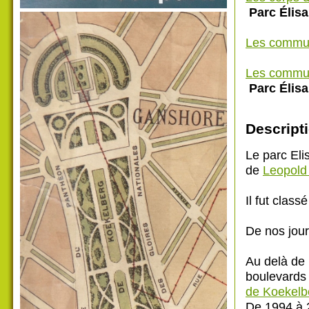
Parc Élis
Les commu
Les commu
Parc Élis
Descripti
Le parc Eli
de
Leopold 
Il fut clas
De nos jour
Au delà de
boulevards
de Koekelb
De 1994 à 2