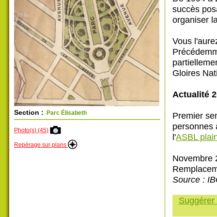
succès posa
organiser l
Vous l'aur
Précédemmen
partielleme
Gloires Nati
Actualité 2
Section :
Parc Élisabeth
Premier sem
personnes à
Photo(s) (45)
l'
ASBL plai
Repérage sur plans
Novembre 2
Remplaceme
Source : IB
Suggérer 