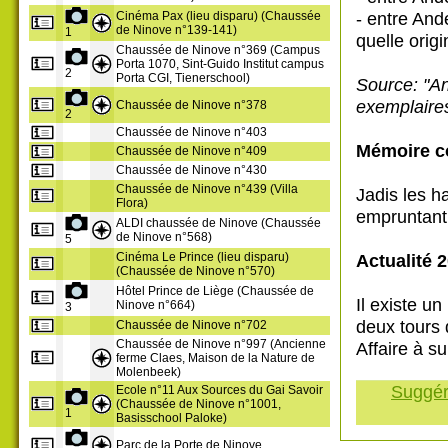
- entre Ande
Cinéma Pax (lieu disparu) (Chaussée
de Ninove n°139-141)
1
quelle orig
Chaussée de Ninove n°369 (Campus
Porta 1070, Sint-Guido Institut campus
2
Porta CGI, Tienerschool)
Source: "An
exemplaires
Chaussée de Ninove n°378
2
Chaussée de Ninove n°403
Mémoire co
Chaussée de Ninove n°409
Chaussée de Ninove n°430
Chaussée de Ninove n°439 (Villa
Jadis les h
Flora)
empruntant 
ALDI chaussée de Ninove (Chaussée
de Ninove n°568)
5
Cinéma Le Prince (lieu disparu)
Actualité 
(Chaussée de Ninove n°570)
Hôtel Prince de Liège (Chaussée de
Il existe u
Ninove n°664)
3
deux tours 
Chaussée de Ninove n°702
Chaussée de Ninove n°997 (Ancienne
Affaire à su
ferme Claes, Maison de la Nature de
Molenbeek)
Suggére
Ecole n°11 Aux Sources du Gai Savoir
(Chaussée de Ninove n°1001,
1
Basisschool Paloke)
Parc de la Porte de Ninove