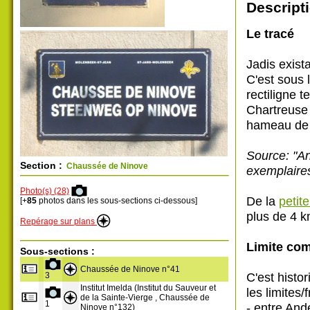
Descripti
Le tracé
Jadis exist
C'est sous 
rectiligne t
Chartreuse 
hameau de S
Source: "An
Section :
Chaussée de Ninove
exemplaires
Photo(s) (28)
De la
petit
[+
85
photos dans les sous-sections ci-dessous]
plus de 4 k
Repérage sur plans
Limite co
Sous-sections :
Chaussée de Ninove n°41
C'est histo
3
Institut Imelda (Institut du Sauveur et
les limites/
de la Sainte-Vierge , Chaussée de
1
- entre And
Ninove n°132)