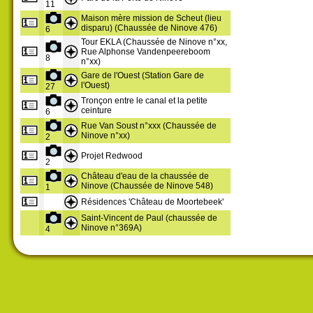
11
Maison mère mission de Scheut (lieu
disparu) (Chaussée de Ninove 476)
6
Tour EKLA (Chaussée de Ninove n°xx,
Rue Alphonse Vandenpeereboom
8
n°xx)
Gare de l'Ouest (Station Gare de
l'Ouest)
27
Tronçon entre le canal et la petite
ceinture
6
Rue Van Soust n°xxx (Chaussée de
Ninove n°xx)
2
Projet Redwood
2
Château d'eau de la chaussée de
Ninove (Chaussée de Ninove 548)
1
Résidences 'Château de Moortebeek'
Saint-Vincent de Paul (chaussée de
Ninove n°369A)
4