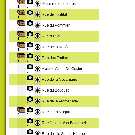
Petite rue des Loups
1
3
Rue de l'Institut
1
3
Rue du Pommier
3
2
Rue du Sel
1
3
Rue de la Rosée
1
3
Rue des Trèfles
3
2
Avenue Albert De Coster
3
Rue de la Mécanique
3
Rue du Bouquet
3
Rue de la Promenade
3
Rue Jean Morjau
2
2
Rue Joseph Van Boterdael
3
Rue de l'Ile Sainte-Hélène