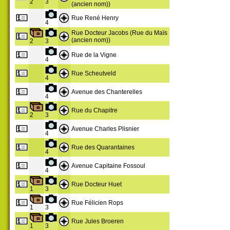
2
3
(ancien nom))
Rue René Henry
4
Rue Docteur Jacobs (Rue du Maïs
(ancien nom))
2
3
Rue de la Vigne
4
Rue Scheutveld
4
Avenue des Chanterelles
4
Rue du Chapitre
2
3
Avenue Charles Plisnier
4
Rue des Quarantaines
4
Avenue Capitaine Fossoul
4
Rue Docteur Huet
1
3
Rue Félicien Rops
1
3
Rue Jules Broeren
1
3