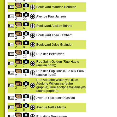
Boulevard Maurice Herbette
2
6
Avenue Paul Janson
2
20
Boulevard Aristide Briand
2
6
Boulevard Théo Lambert
2
5
Boulevard Jules Graindor
2
8
Rue des Betteraves
2
16
Rue Saint-Guidon (Rue Haute
(ancien nom))
2
7
Rue des Papillons (Rue aux Poux
(ancien nom))
2
14
Rue Adolphe Willemyns (Rue
Adolphe Willemijns (autre
graphie), Rue Adolphe Willemeyns
2
10
(autre graphie))
Avenue Guillaume Stassart
2
8
Avenue Nellie Melba
2
6
Rue de la Procession