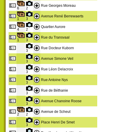
Rue Georges Moreau
6
2
Avenue René Berrewaerts
1
3
Quartier Aurore
4
2
Rue du Transvaal
1
3
Rue Docteur Kuborn
3
Avenue Simone Veil
3
Rue Léon Delacroix
3
Rue Antoine Nys
3
Rue de Béthanie
3
Avenue Chanoine Roose
3
Avenue de Scheut
2
2
Place Henri De Smet
3