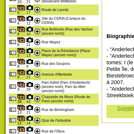
(Boulevard Mettewie)
10
21
Route de Lennik
5
17
Site du CERIA (Campus du
CERIA)
4
12
Rue Bollinckx (Rue des Vaches
(ancien nom))
6
10
Biographi
Rue Wayez
6
21
- "Anderlec
Place de la Résistance (Place
- "Anderlec
Wayez (ancien nom))
3
13
tomes: I (l
Rue des Goujons
8
9
Petite île,
Avenue d'Itterbeek
Biestebroe
9
21
à 2007.
Parc Astrid (Parc d'Anderlecht
(ancien nom), Parc du Meir
- "Anderlec
3
29
(ancien nom))
Streekboek
Chaussée de Mons (Route de
Paris (ancien nom))
38
43
Suggére
Rue de Birmingham
13
21
Quai de l'Industrie
12
14
Rue de l'Obus
2
8