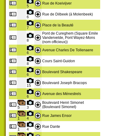
Rue de Koeivijver
5
Rue de Dilbeek (à Molenbeek)
6
Place de la Beauté
7
Pont de Cureghem (Square Emile
Vandervelde, Pont Wayez-Mons
8
(nom officieux))
Avenue Charles De Tollenaere
6
Cours Saint-Guidon
8
Boulevard Shakespeare
6
Boulevard Joseph Bracops
15
Avenue des Ménestrels
6
Boulevard Henri Simonet
(Boulevard Simonet)
5
3
Rue James Ensor
1
4
Rue Dante
1
4