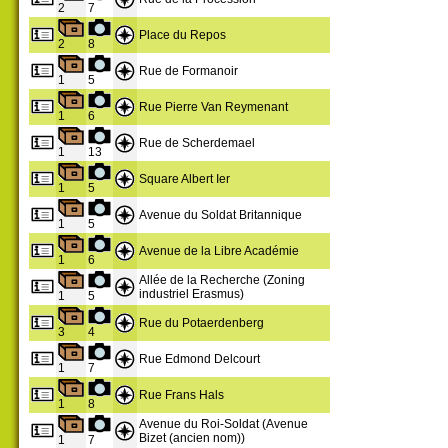
2
7
Place du Repos
2
8
Rue de Formanoir
1
5
Rue Pierre Van Reymenant
1
6
Rue de Scherdemael
1
13
Square Albert Ier
1
5
Avenue du Soldat Britannique
1
5
Avenue de la Libre Académie
1
6
Allée de la Recherche (Zoning
industriel Erasmus)
1
5
Rue du Potaerdenberg
3
4
Rue Edmond Delcourt
1
7
Rue Frans Hals
1
8
Avenue du Roi-Soldat (Avenue
Bizet (ancien nom))
1
7