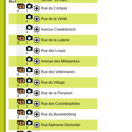
Rue du Compas
2
3
Rue de la Vérité
4
Avenue Claeterbosch
4
Rue de la Laiterie
2
3
Rue des Loups
4
Avenue des Millepertuis
4
Rue des Vétérinaires
2
3
Rue du Village
1
3
Rue de la Floraison
3
2
Rue des Colombophiles
1
3
Rue du Busselenberg
3
2
Rue Alphonse Demunter
1
3