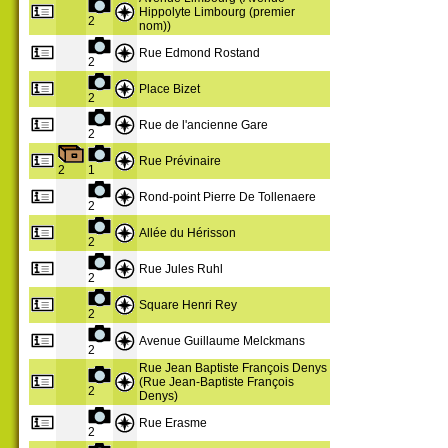
Hippolyte Limbourg (premier
2
nom))
Rue Edmond Rostand
2
Place Bizet
2
Rue de l'ancienne Gare
2
Rue Prévinaire
2
1
Rond-point Pierre De Tollenaere
2
Allée du Hérisson
2
Rue Jules Ruhl
2
Square Henri Rey
2
Avenue Guillaume Melckmans
2
Rue Jean Baptiste François Denys
(Rue Jean-Baptiste François
2
Denys)
Rue Erasme
2