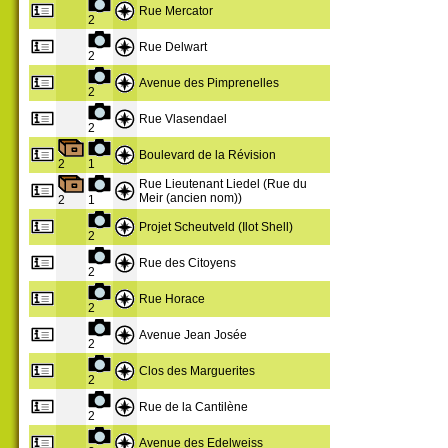
Rue Mercator
2
Rue Delwart
2
Avenue des Pimprenelles
2
Rue Vlasendael
2
Boulevard de la Révision
2
1
Rue Lieutenant Liedel (Rue du
Meir (ancien nom))
2
1
Projet Scheutveld (Ilot Shell)
2
Rue des Citoyens
2
Rue Horace
2
Avenue Jean Josée
2
Clos des Marguerites
2
Rue de la Cantilène
2
Avenue des Edelweiss