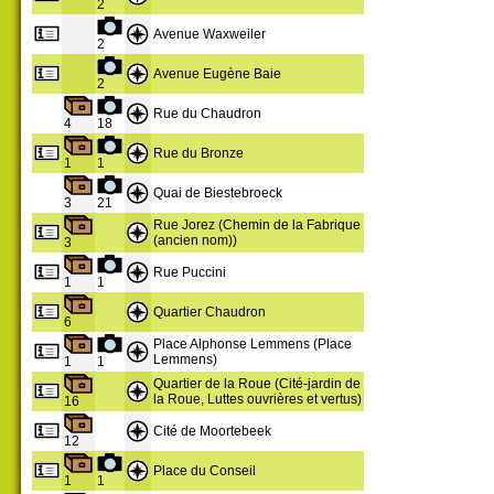
2
Avenue Waxweiler
2
Avenue Eugène Baie
2
Rue du Chaudron
4
18
Rue du Bronze
1
1
Quai de Biestebroeck
3
21
Rue Jorez (Chemin de la Fabrique
(ancien nom))
3
Rue Puccini
1
1
Quartier Chaudron
6
Place Alphonse Lemmens (Place
Lemmens)
1
1
Quartier de la Roue (Cité-jardin de
la Roue, Luttes ouvrières et vertus)
16
Cité de Moortebeek
12
Place du Conseil
1
1