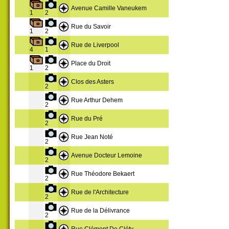
Avenue Camille Vaneukem
1
2
Rue du Savoir
1
2
Rue de Liverpool
4
1
Place du Droit
1
2
Clos des Asters
2
Rue Arthur Dehem
2
Rue du Pré
2
Rue Jean Noté
2
Avenue Docteur Lemoine
2
Rue Théodore Bekaert
2
Rue de l'Architecture
2
Rue de la Délivrance
2
Rue Clément De Cléty