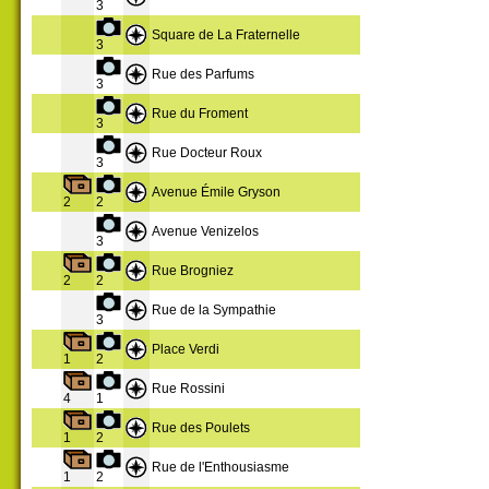
3
Square de La Fraternelle
3
Rue des Parfums
3
Rue du Froment
3
Rue Docteur Roux
3
Avenue Émile Gryson
2
2
Avenue Venizelos
3
Rue Brogniez
2
2
Rue de la Sympathie
3
Place Verdi
1
2
Rue Rossini
4
1
Rue des Poulets
1
2
Rue de l'Enthousiasme
1
2