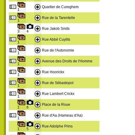
Quartier de Cureghem
1
Rue de la Tarentelle
1
Rue Jakob Smits
3
4
Rue Abbé Cuylits
1
Rue de l'Autonomie
1
Avenue des Droits de l'Homme
1
Rue Hoorickx
1
Rue de Sébastopol
1
Rue Lambert Crickx
1
Place de la Roue
1
6
Rue d'Aa (Hameau d'Aa)
1
Rue Adolphe Prins
1
5