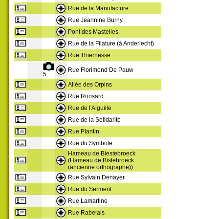
Rue de la Manufacture
Rue Jeannine Burny
Pont des Mastelles
Rue de la Filature (à Anderlecht)
Rue Thiernesse
Rue Florimond De Pauw
5
Allée des Orpins
Rue Ronsard
Rue de l'Aiguille
Rue de la Solidarité
Rue Plantin
Rue du Symbole
Hameau de Biestebroeck
(Hameau de Bistebroeck
(ancienne orthographe))
Rue Sylvain Denayer
Rue du Serment
Rue Lamartine
Rue Rabelais