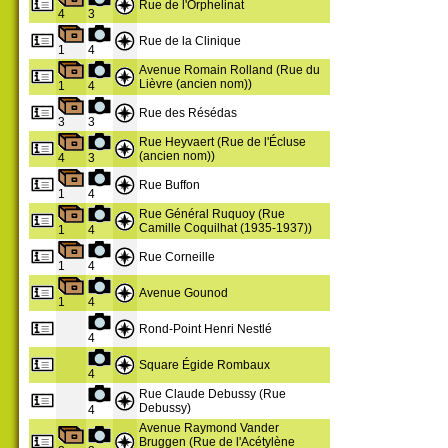
Rue de l'Orphelinat
4
3
Rue de la Clinique
1
4
Avenue Romain Rolland (Rue du
Lièvre (ancien nom))
1
4
Rue des Résédas
3
3
Rue Heyvaert (Rue de l'Écluse
(ancien nom))
4
3
Rue Buffon
1
4
Rue Général Ruquoy (Rue
Camille Coquilhat (1935-1937))
1
4
Rue Corneille
1
4
Avenue Gounod
1
4
Rond-Point Henri Nestlé
4
Square Égide Rombaux
4
Rue Claude Debussy (Rue
Debussy)
4
Avenue Raymond Vander
Bruggen (Rue de l'Acétylène