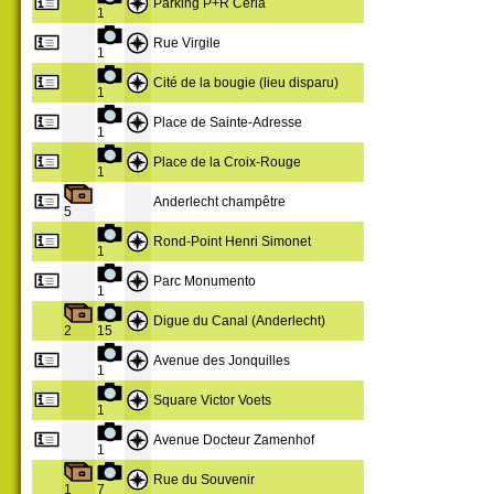
Parking P+R Ceria
1
Rue Virgile
1
Cité de la bougie (lieu disparu)
1
Place de Sainte-Adresse
1
Place de la Croix-Rouge
1
Anderlecht champêtre
5
Rond-Point Henri Simonet
1
Parc Monumento
1
Digue du Canal (Anderlecht)
2
15
Avenue des Jonquilles
1
Square Victor Voets
1
Avenue Docteur Zamenhof
1
Rue du Souvenir
1
7