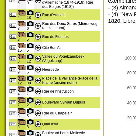
exemplaires
d'Allemagne (1874-1918), Rue
5
9
- (3) Alman
des Belges (1918))
- (4) "New 
Rue d'Aumale
4
18
1820. Libre
Rue des Deux Gares (Mierenweg
(ancien nom))
3
6
Rue de Fiennes
3
5
Cité Bon Air
15
5
Vallée du Vogelzangbeek
100,0
(Vogelzang)
3
12
Neerpede
9
5
80,0
Place de la Vaillance (Place de la
Plaine (ancien nom))
12
38
60,0
Rue de l'Instruction
4
7
Boulevard Sylvain Dupuis
40,0
7
21
Rue du Chapelain
3
5
20,0
Quai d'Aa
3
8
Boulevard Louis Mettewie