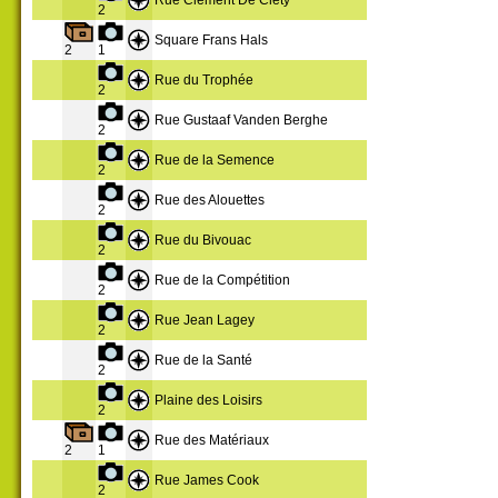
2
Square Frans Hals
2
1
Rue du Trophée
2
Rue Gustaaf Vanden Berghe
2
Rue de la Semence
2
Rue des Alouettes
2
Rue du Bivouac
2
Rue de la Compétition
2
Rue Jean Lagey
2
Rue de la Santé
2
Plaine des Loisirs
2
Rue des Matériaux
2
1
Rue James Cook
2