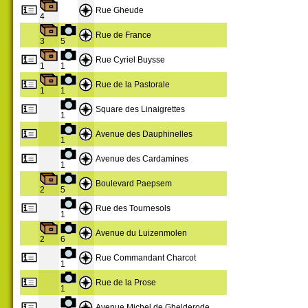
Rue Gheude
4
Rue de France
3
5
Rue Cyriel Buysse
1
1
Rue de la Pastorale
1
1
Square des Linaigrettes
1
Avenue des Dauphinelles
1
Avenue des Cardamines
1
Boulevard Paepsem
2
5
Rue des Tournesols
1
Avenue du Luizenmolen
2
6
Rue Commandant Charcot
1
Rue de la Prose
1
Avenue Michel de Ghelderode