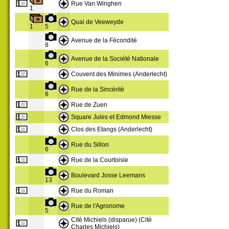
Rue Van Winghen
1
Quai de Veeweyde
1
5
Avenue de la Fécondité
8
Avenue de la Société Nationale
6
Couvent des Minimes (Anderlecht)
Rue de la Sincérité
6
Rue de Zuen
Square Jules et Edmond Miesse
Clos des Etangs (Anderlecht)
Rue du Sillon
6
Rue de la Courtoisie
Boulevard Josse Leemans
13
Rue du Roman
Rue de l'Agronome
5
Cité Michiels (disparue) (Cité
Charles Michiels)