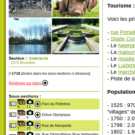
Tourisme :
Voici les pr
-
rue Porse
-
Stade Con
- Le
Neerp
- La
maison
- Le
musée 
Section :
Anderlecht
1070 Bruxelles
- Le
Luizen
- Le
marché
[+
1718
photos dans les sous-sections ci-dessous]
- Piste de sk
Repérage sur plans
Population
Sous-sections :
Parc du Peterbos
- 1525 : 97
4
11
"villages" d
Drève Olympique
- 1750 : 2.
5
6
- 1796 : 2.
Rue de Neerpede
7
25
- 1802 : 1.
Rue Démosthène (Rue Verheyden