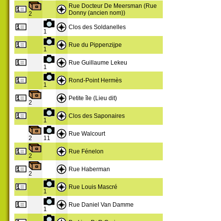
Rue Docteur De Meersman (Rue
Donny (ancien nom))
2
Clos des Soldanelles
1
Rue du Pippenzijpe
1
Rue Guillaume Lekeu
1
Rond-Point Hermès
1
Petite île (Lieu dit)
2
Clos des Saponaires
1
Rue Walcourt
2
11
Rue Fénelon
2
Rue Haberman
2
Rue Louis Mascré
1
Rue Daniel Van Damme
1