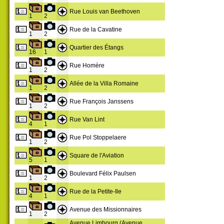
Rue Louis van Beethoven
1
2
Rue de la Cavatine
1
2
Quartier des Étangs
16
1
Rue Homère
1
2
Allée de la Villa Romaine
1
2
Rue François Janssens
1
2
Rue Van Lint
4
1
Rue Pol Stoppelaere
1
2
Square de l'Aviation
5
1
Boulevard Félix Paulsen
1
2
Rue de la Petite-Ile
4
1
Avenue des Missionnaires
1
2
Avenue Limbourg (Avenue