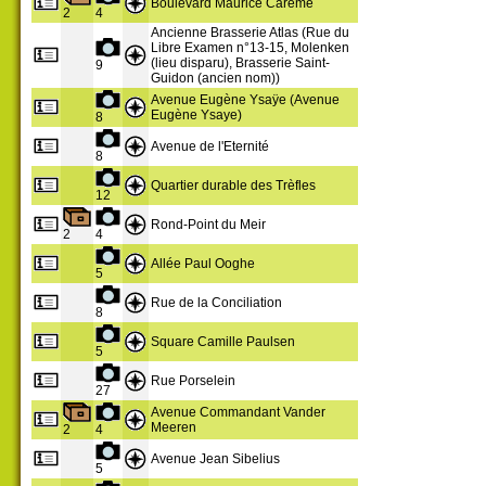
Boulevard Maurice Carême
2
4
Ancienne Brasserie Atlas (Rue du
Libre Examen n°13-15, Molenken
(lieu disparu), Brasserie Saint-
9
Guidon (ancien nom))
Avenue Eugène Ysaÿe (Avenue
Eugène Ysaye)
8
Avenue de l'Eternité
8
Quartier durable des Trèfles
12
Rond-Point du Meir
2
4
Allée Paul Ooghe
5
Rue de la Conciliation
8
Square Camille Paulsen
5
Rue Porselein
27
Avenue Commandant Vander
Meeren
2
4
Avenue Jean Sibelius
5