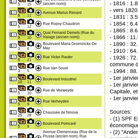
- 1816 : 1.
(ancien nom))
5
15
- vers 1820
Avenue Marius Renard
6
11
- 1831 : 3.
- 1854 : 6.
Rue Ropsy-Chaudron
5
12
- 1865 : 8
Quai Fernand Demets (Rue du
- 1866 : 11
Halage (ancien nom))
9
10
- 1890 : 32
Boulevard Maria Groeninckx-De
May
3
6
- 1910 : 64
- 1926 : 72
Rue Victor Rauter
6
21
commune de 
Rue Van Soust
- 1994 : 88
3
5
- 1er janvi
Boulevard Industriel
10
11
- 1er janvi
Rue de Veeweyde
Capitale, e
5
10
- 1er janvi
Rue Verheyden
5
9
Sources:
Chaussée de Ninove
25
28
- (1) SPF E
Boulevard Poincaré
économiqu
5
8
- (2) "Ande
Avenue Clemenceau (Rue de la
Prusse (ancien nom), Rue