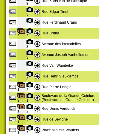
Rue Karel van de Woestijne
3
Rue Edgar Tinel
3
Rue Ferdinand Craps
3
Rue Brune
2
2
Avenue des Immortelles
3
Avenue Joseph Vanhellemont
3
Rue Van Wambeke
3
Rue Henri Vieuxtemps
3
Rue Pierre Longin
1
2
Boulevard de la Grande Ceinture
(Boulevard de Grande Ceinture)
3
1
Rue Denis Verdonck
1
2
Rue de Sévigné
1
2
Place Ministre Wauters
1
2