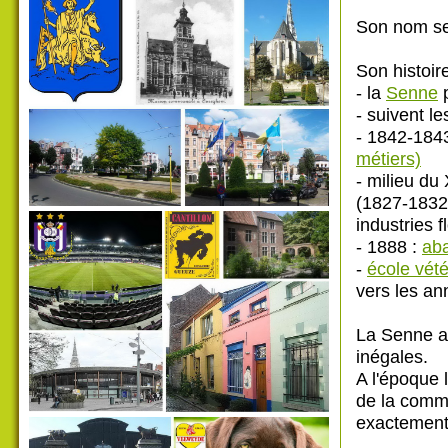
Son nom se 
Son histoire
- la
Senne
p
- suivent le
- 1842-184
métiers)
- milieu du
(1827-1832)
industries f
- 1888 :
aba
-
école vété
vers les a
La Senne a
inégales.
A l'époque 
de la comm
exactement