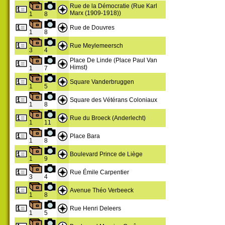
Rue de la Démocratie (Rue Karl
Marx (1909-1918))
1
8
Rue de Douvres
1
8
Rue Meylemeersch
3
4
Place De Linde (Place Paul Van
Himst)
1
7
Square Vanderbruggen
1
5
Square des Vétérans Coloniaux
1
8
Rue du Broeck (Anderlecht)
1
11
Place Bara
1
8
Boulevard Prince de Liège
1
9
Rue Émile Carpentier
3
4
Avenue Théo Verbeeck
1
8
Rue Henri Deleers
1
5