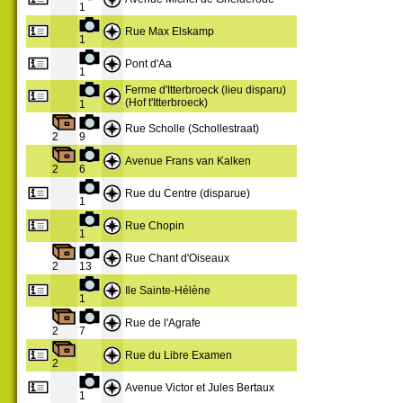
1
Rue Max Elskamp
1
Pont d'Aa
1
Ferme d'Itterbroeck (lieu disparu)
(Hof t'Itterbroeck)
1
Rue Scholle (Schollestraat)
2
9
Avenue Frans van Kalken
2
6
Rue du Centre (disparue)
1
Rue Chopin
1
Rue Chant d'Oiseaux
2
13
Ile Sainte-Hélène
1
Rue de l'Agrafe
2
7
Rue du Libre Examen
2
Avenue Victor et Jules Bertaux
1