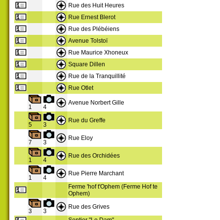
Rue des Huit Heures
Rue Ernest Blerot
Rue des Plébéiens
Avenue Tolstoï
Rue Maurice Xhoneux
Square Dillen
Rue de la Tranquillité
Rue Otlet
Avenue Norbert Gille
1
4
Rue du Greffe
5
3
Rue Eloy
7
3
Rue des Orchidées
1
4
Rue Pierre Marchant
1
4
Ferme 'hof t'Ophem (Ferme Hof te
Ophem)
Rue des Grives
3
3
Sentier "Le Dam"