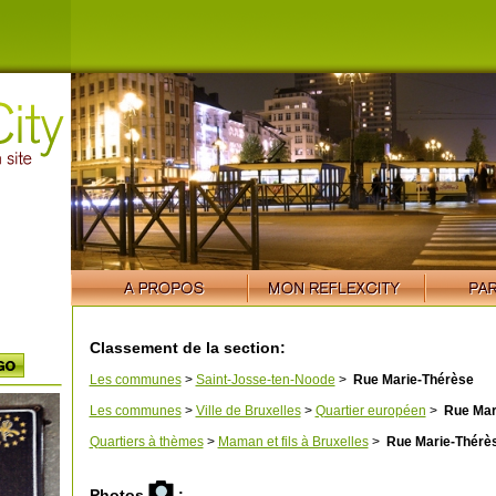
Classement de la section:
Les communes
>
Saint-Josse-ten-Noode
>
Rue Marie-Thérèse
Les communes
>
Ville de Bruxelles
>
Quartier européen
>
Rue Mar
Quartiers à thèmes
>
Maman et fils à Bruxelles
>
Rue Marie-Thérè
Photos
: