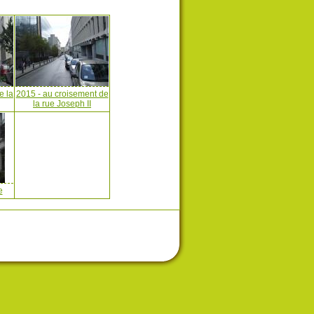
e la
2015 - au croisement de
la rue Joseph II
e