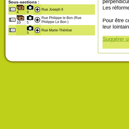
perpendicul
Sous-sections :
Les réform
Rue Joseph II
4
9
Rue Philippe le Bon (Rue
Pour être c
Philippe Le Bon )
10
5
leur lointa
Rue Marie-Thérèse
5
Suggérer un