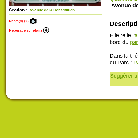
Avenue de 
Section :
Avenue de la Constitution
Photo(s) (3)
Descripti
Repérage sur plans
Elle relie l'
a
bord du
par
Dans la thé
du Parc :
P
Suggérer un