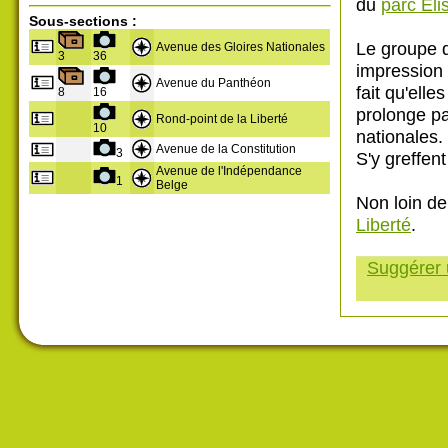
du
parc Eli
Sous-sections :
Le groupe d
Avenue des Gloires Nationales
3
36
impression :
Avenue du Panthéon
fait qu'elle
8
16
prolonge par
Rond-point de la Liberté
10
nationales.
Avenue de la Constitution
3
S'y greffen
Avenue de l'Indépendance
1
Belge
Non loin de 
Liberté
.
Suggérer u