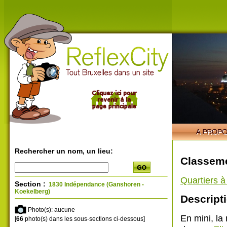
Rechercher un nom, un lieu:
Classeme
Quartiers 
Section :
1830 Indépendance (Ganshoren -
Koekelberg)
Descripti
Photo(s): aucune
En mini, l
[
66
photo(s) dans les sous-sections ci-dessous]