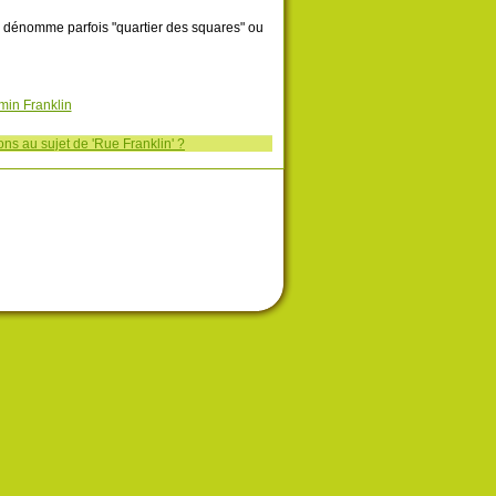
n dénomme parfois "quartier des squares" ou
min Franklin
ns au sujet de 'Rue Franklin' ?