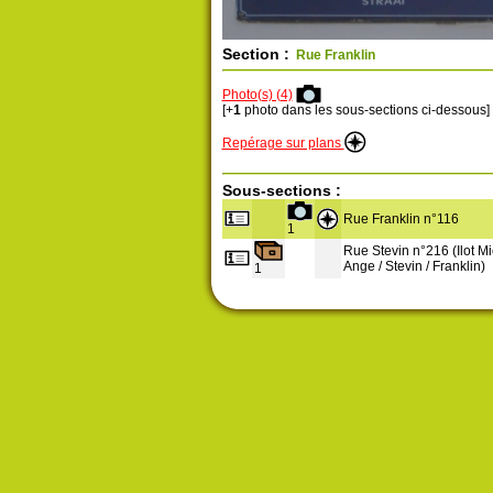
Section :
Rue Franklin
Photo(s) (4)
[+
1
photo dans les sous-sections ci-dessous]
Repérage sur plans
Sous-sections :
Rue Franklin n°116
1
Rue Stevin n°216 (Ilot Mi
Ange / Stevin / Franklin)
1