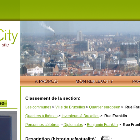
Classement de la section:
Les communes
>
Ville de Bruxelles
>
Quartier européen
>
Rue Fran
Quartiers à thèmes
>
Inventeurs à Bruxelles
>
Rue Franklin
Personnes célèbres
>
Diplomates
>
Benjamin Franklin
>
Rue Frank
Description (historique/actualité/....)
: