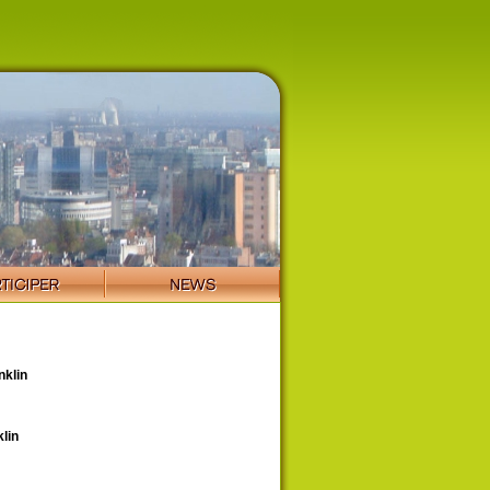
klin
lin