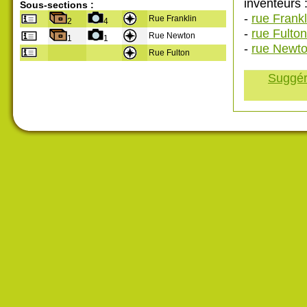
inventeurs 
Sous-sections :
-
rue Frankl
Rue Franklin
2
4
-
rue Fulton
Rue Newton
1
1
-
rue Newt
Rue Fulton
Suggére